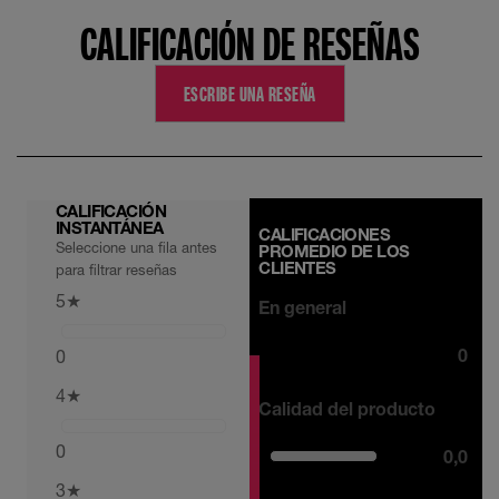
CALIFICACIÓN DE RESEÑAS
ESCRIBE UNA RESEÑA
CALIFICACIÓN
INSTANTÁNEA
CALIFICACIONES
Seleccione una fila antes
PROMEDIO DE LOS
CLIENTES
para filtrar reseñas
5
★
En general
0
0
4
★
Calidad del producto
0
0,0
3
★