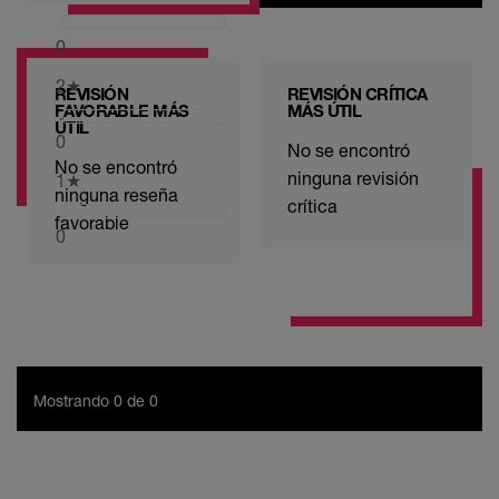
0
2
★
REVISIÓN
REVISIÓN CRÍTICA
FAVORABLE MÁS
MÁS ÚTIL
ÚTIL
0
No se encontró
No se encontró
ninguna revisión
1
★
ninguna reseña
crítica
favorable
0
Mostrando 0 de 0