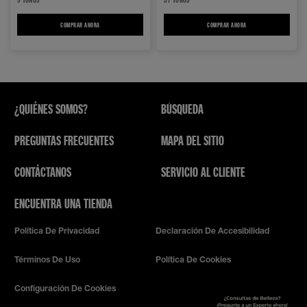
COMPRAR AHORA
SUPERSTAY VINYL INK LABIAL LÍQUIDO BRILLANTE
COMPRAR AHORA
SUPER STAY MATTE INK LA
¿QUIÉNES SOMOS?
BÚSQUEDA
PREGUNTAS FRECUENTES
MAPA DEL SITIO
CONTÁCTANOS
SERVICIO AL CLIENTE
ENCUENTRA UNA TIENDA
Política De Privacidad
Declaración De Accesibilidad
Términos De Uso
Política De Cookies
Configuración De Cookies