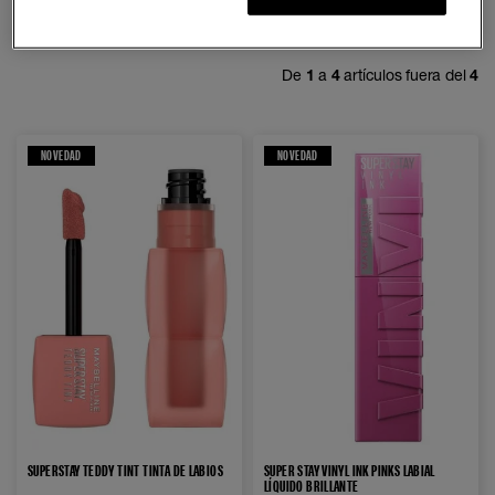
FILTRAR
ORDENAR POR
De
1
a
4
artículos fuera del
4
NOVEDAD
NOVEDAD
SUPERSTAY TEDDY TINT TINTA DE LABIOS
SUPER STAY VINYL INK PINKS LABIAL
LÍQUIDO BRILLANTE