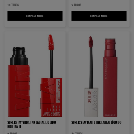
10 TONOS
5 TONOS
COMPRAR AHORA
SUPERSTAY TEDDY TINT TINTA DE LABIOS
COMPRAR AHORA
SUPER STAY VINYL INK PI
SUPERSTAY VINYL INK LABIAL LÍQUIDO
SUPER STAY MATTE INK LABIAL LÍQUIDO
BRILLANTE
9 TONOS
31 TONOS