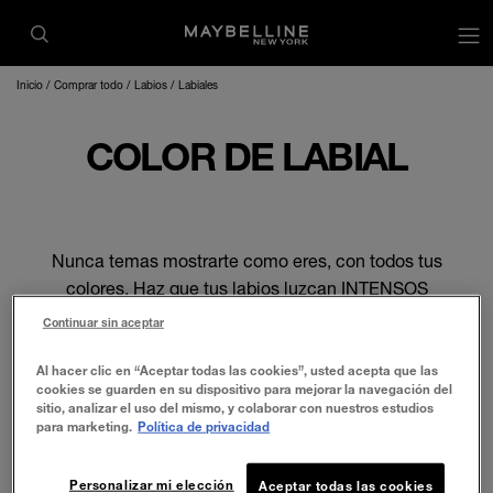
Inicio
Comprar todo
Labios
Labiales
COLOR DE LABIAL
Nunca temas mostrarte como eres, con todos tus
colores. Haz que tus labios luzcan INTENSOS
con los labiales de vínilo de Maybelline. Impacta
Continuar sin aceptar
con un tono rojo o sorprene con un tono nude
elegante. Maybelline tiene todo lo que necesitas
Al hacer clic en “Aceptar todas las cookies”, usted acepta que las
cookies se guarden en su dispositivo para mejorar la navegación del
para crear looks personalizados que duran todo
sitio, analizar el uso del mismo, y colaborar con nuestros estudios
el día y toda la noche.
para marketing.
Política de privacidad
Personalizar mi elección
Aceptar todas las cookies