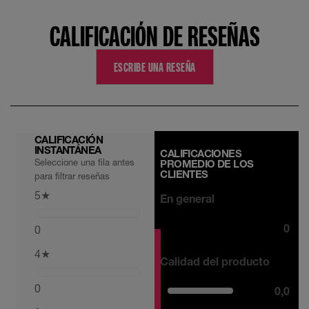
CALIFICACIÓN DE RESEÑAS
ESCRIBE UNA RESEÑA
CALIFICACIÓN
INSTANTÁNEA
CALIFICACIONES
Seleccione una fila antes
PROMEDIO DE LOS
CLIENTES
para filtrar reseñas
5
★
En general
0
0
4
★
Calidad del producto
0
0,0