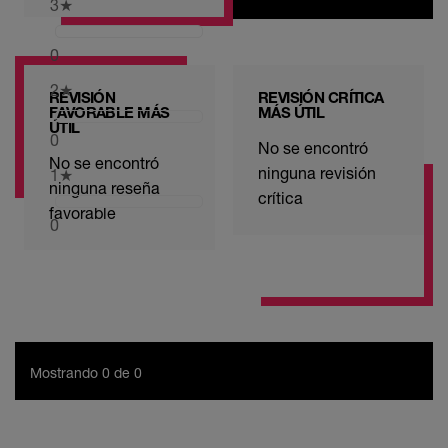
3
★
0
2
★
REVISIÓN
REVISIÓN CRÍTICA
FAVORABLE MÁS
MÁS ÚTIL
ÚTIL
0
No se encontró
No se encontró
ninguna revisión
1
★
ninguna reseña
crítica
favorable
0
Mostrando 0 de 0