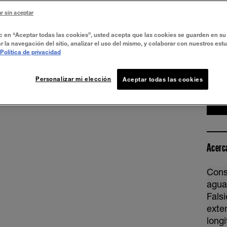
r sin aceptar
ic en “Aceptar todas las cookies”, usted acepta que las cookies se guarden en su 
r la navegación del sitio, analizar el uso del mismo, y colaborar con nuestros est
FALS
Política de privacidad
Personalizar mi elección
Aceptar todas las cookies
Acerc
Cons
agua
Fals
exte
long