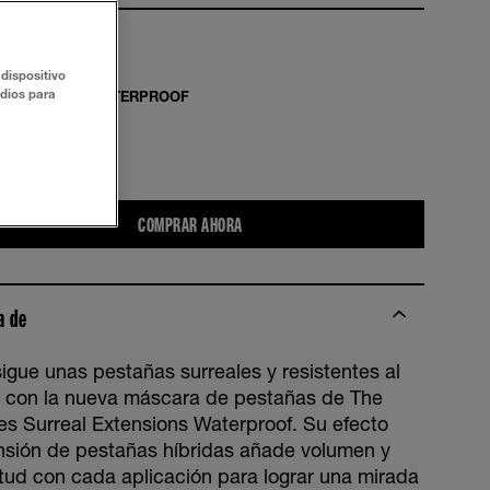
dispositivo
udios para
IES SURREAL WATERPROOF
PRUÉBALO
COMPRAR AHORA
a de
igue unas pestañas surreales y resistentes al
 con la nueva máscara de pestañas de The
ies Surreal Extensions Waterproof. Su efecto
nsión de pestañas híbridas añade volumen y
itud con cada aplicación para lograr una mirada