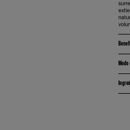
surr
exti
natur
volu
Benef
Modo 
Ingre