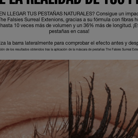
 LLEGAR TUS PESTAÑAS NATURALES? Consigue un impacto 
 Falsies Surreal Extenions, gracias a su fórmula con fibras hí
 hasta 10 veces más de volumen y un 36% más de longitud. ¡E
pestañas en casa!
iza la barra lateralmente para comprobar el efecto antes y des
ación de los resultados obtenidos tras la aplicación de la máscara de pestañas The Falsies Surreal Ext