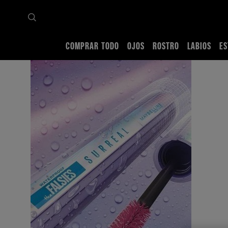
COMPRAR TODO
OJOS
ROSTRO
LABIOS
ES
Inicio
Comprar todo
Ojos
Pestañina
THE FALSIES SURREAL EXTENSIONS M