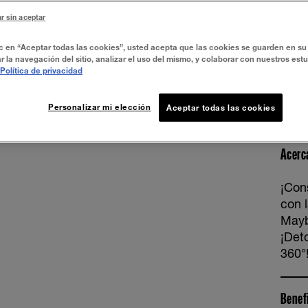
r sin aceptar
ic en “Aceptar todas las cookies”, usted acepta que las cookies se guarden en su 
r la navegación del sitio, analizar el uso del mismo, y colaborar con nuestros est
Water
Política de privacidad
Personalizar mi elección
Aceptar todas las cookies
Acerc
¡Con
con 
Mayb
¡Det
360°
Benef