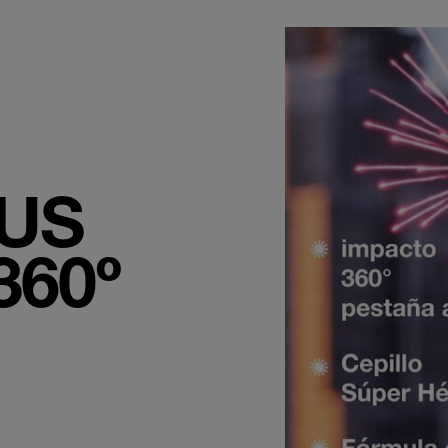
US
360º