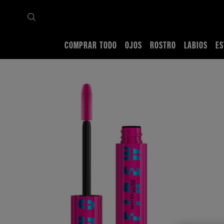
COMPRAR TODO
OJOS
ROSTRO
LABIOS
ES
Inicio
Comprar todo
Ojos
Pestañina
Lash Sensational Firework Mascara