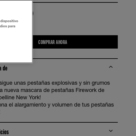
dispositivo
udios para
proof
COMPRAR AHORA
a de
sigue unas pestañas explosivas y sin grumos
la nueva mascara de pestañas Firework de
elline New York!
ona el alargamiento y volumen de tus pestañas
!
icios