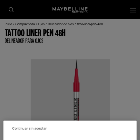
Inicio
Comprar todo
Ojos
Delineador de ojos
tatto-liner-pen-48h
TATTOO LINER PEN 48H
DELINEADOR PARA OJOS
Continuar sin aceptar