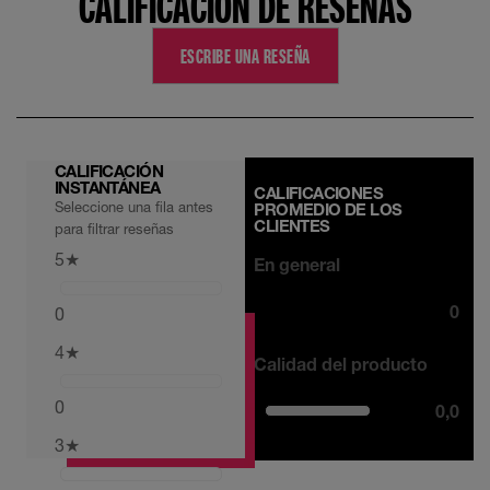
CALIFICACIÓN DE RESEÑAS
ESCRIBE UNA RESEÑA
CALIFICACIÓN
INSTANTÁNEA
CALIFICACIONES
Seleccione una fila antes
PROMEDIO DE LOS
CLIENTES
para filtrar reseñas
5
★
En general
0
0
4
★
Calidad del producto
0
0,0
3
★