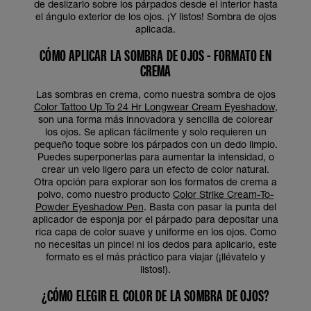
de deslizarlo sobre los párpados desde el interior hasta
el ángulo exterior de los ojos. ¡Y listos! Sombra de ojos
aplicada.
CÓMO APLICAR LA SOMBRA DE OJOS - FORMATO EN
CREMA
Las sombras en crema, como nuestra sombra de ojos
Color Tattoo Up To 24 Hr Longwear Cream Eyeshadow
,
son una forma más innovadora y sencilla de colorear
los ojos. Se aplican fácilmente y solo requieren un
pequeño toque sobre los párpados con un dedo limpio.
Puedes superponerlas para aumentar la intensidad, o
crear un velo ligero para un efecto de color natural.
Otra opción para explorar son los formatos de crema a
polvo, como nuestro producto
Color Strike Cream-To-
Powder Eyeshadow Pe
n
. Basta con pasar la punta del
aplicador de esponja por el párpado para depositar una
rica capa de color suave y uniforme en los ojos. Como
no necesitas un pincel ni los dedos para aplicarlo, este
formato es el más práctico para viajar (¡llévatelo y
listos!).
¿CÓMO ELEGIR EL COLOR DE LA SOMBRA DE OJOS?