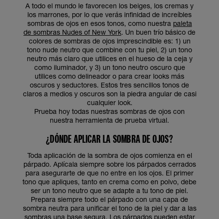
A todo el mundo le favorecen los beiges, los cremas y
los marrones, por lo que verás infinidad de increíbles
sombras de ojos en esos tonos, como nuestra
paleta
de sombras Nudes of New York
. Un buen trío básico de
colores de sombras de ojos imprescindible es: 1) un
tono nude neutro que combine con tu piel, 2) un tono
neutro más claro que utilices en el hueso de la ceja y
como iluminador, y 3) un tono neutro oscuro que
utilices como delineador o para crear looks más
oscuros y seductores. Estos tres sencillos tonos de
claros a medios y oscuros son la piedra angular de casi
cualquier look.
Prueba hoy todas nuestras sombras de ojos con
nuestra herramienta de prueba virtual.
¿DÓNDE APLICAR LA SOMBRA DE OJOS?
Toda aplicación de la sombra de ojos comienza en el
párpado. Aplícala siempre sobre los párpados cerrados
para asegurarte de que no entre en los ojos. El primer
tono que apliques, tanto en crema como en polvo, debe
ser un tono neutro que se adapte a tu tono de piel.
Prepara siempre todo el párpado con una capa de
sombra neutra para unificar el tono de la piel y dar a las
sombras una base segura. Los párpados pueden estar