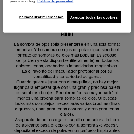
para marketing.
Política de privacidad
Personalizar mi elección
Aceptar todas las cookies
CÓMO APLICAR LA SOMBRA DE OJOS - FORMATO EN
POLVO
La sombra de ojos solía presentarse en una sola forma:
en polvo. Y la sombra de ojos en polvo sigue siendo el
formato de sombras de ojos más popular. Es sedoso,
se fija bien y está disponible (literalmente) en todos los
colores, tonos, acabados e intensidades imaginables.
Es el favorito del maquillador profesional por su
versatilidad y su variedad de gama.
Cuando quieras jugar con el maquillaje, no hay mejor
lugar para empezar que con una gran y preciosa
paleta
de sombras de ojos
. Requieren (en su mayor parte) al
menos una brocha para sombras de ojos. Si buscas
looks más complejos, necesitarás varias brochas (finas
o gruesas, unas para tonos oscuros y otras para tonos
claros).
Asegúrate de no recargar el cepillo con color a la hora
de aplicarlo: pasa el cepillo por la sombra 2-3 veces y
deposita el exceso de polvo en un pañuelo limpio antes